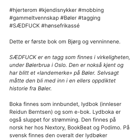
#hjerterom #kjendisnykker #mobbing
#gammeltvennskap #Bøler #tagging
#SÆDFUCK #hønsefrikassé
Dette er første bok om Bjørg og venninnene.
SÆDFUCK er en tagg som finnes i virkeligheten,
under Bølerbrua i Oslo. Den er nokså kjent og
har blitt et «landemerke» på Bøler. Selvsagt
måtte den bli med inn i en ellers oppdiktet
historie fra Bøler.
Boka finnes som innbundet, lydbok (innleser
Reidun Berntsen) og som e-bok. Lydboka er
også sluppet for strømming. Den finnes på
norsk her hos Nextory, BookBeat og Podimo. På
svensk finnes den overalt der lydbøker