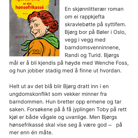
En skjønnlitterær roman
om ei rappkjefta
skravlebøtte på syttifem.
Bjørg bor på Bøler i Oslo,
vegg i vegg med
barndomsvenninnene,
Randi og Turid. Bjørgs
mål er å bli kjendis på høyde med Wenche Foss,
og hun jobber stadig med å finne ut hvordan.
Helt ut av det blå blir Bjørg dratt inn i en
ungdomskonflikt som vekker minner fra
barndommen. Hun bretter opp ermene og tar
saken. Forsøkene på å få jyplingen Toby på rett
kjøl er både vågale og uvanlige. Men Bjørgs
hønsefrikassé skal vise seg å være god ̶ på
mer enn én måte.