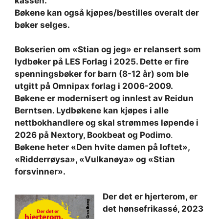
kassen.
Bøkene kan også kjøpes/bestilles overalt der
bøker selges.
Bokserien om «Stian og jeg» er relansert som
lydbøker på LES Forlag i 2025. Dette er fire
spenningsbøker for barn (8-12 år) som ble
utgitt på Omnipax forlag i 2006-2009.
Bøkene er modernisert og innlest av Reidun
Berntsen. Lydbøkene kan kjøpes i alle
nettbokhandlere og skal strømmes løpende i
2026 på Nextory, Bookbeat og Podimo
.
Bøkene heter «Den hvite damen på loftet»,
«Ridderrøysa», «Vulkanøya» og «Stian
forsvinner».
Der det er hjerterom, er
det hønsefrikassé, 2023