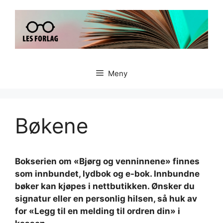
Hopp
til
innhold
Meny
Bøkene
Bokserien om «Bjørg og venninnene» finnes
som innbundet, lydbok og e-bok. Innbundne
bøker kan kjøpes i nettbutikken. Ønsker du
signatur eller en personlig hilsen, så huk av
for «Legg til en melding til ordren din» i