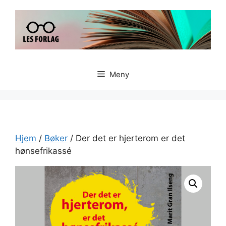
Hopp
til
innhold
Meny
Hjem
/
Bøker
/ Der det er hjerterom er det
hønsefrikassé