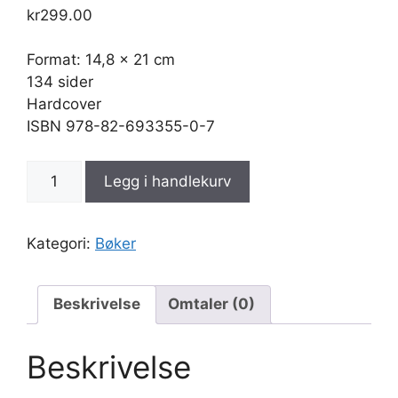
kr
299.00
Format: 14,8 x 21 cm
134 sider
Hardcover
ISBN 978-82-693355-0-7
Der
Legg i handlekurv
det
er
hjerterom
Kategori:
Bøker
er
det
hønsefrikassé
Beskrivelse
Omtaler (0)
antall
Beskrivelse