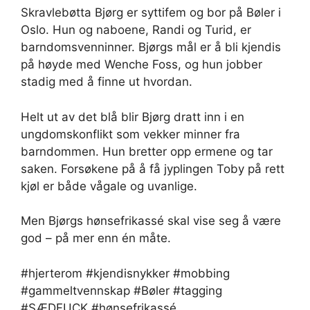
Skravlebøtta Bjørg er syttifem og bor på Bøler i
Oslo. Hun og naboene, Randi og Turid, er
barndoms­venninner. Bjørgs mål er å bli kjendis
på høyde med Wenche Foss, og hun jobber
stadig med å finne ut hvordan.
Helt ut av det blå blir Bjørg dratt inn i en
ungdomskonflikt som vekker minner fra
barndommen. Hun bretter opp ermene og tar
saken. Forsøkene på å få jyplingen Toby på rett
kjøl er både vågale og uvanlige.
Men Bjørgs hønsefrikassé skal vise seg å være
god – på mer enn én måte.
#hjerterom #kjendisnykker #mobbing
#gammeltvennskap #Bøler #tagging
#SÆDFUCK #hønsefrikassé